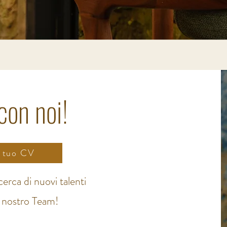
con noi!
il tuo CV
erca di nuovi talenti
l nostro Team!