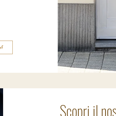
ef
Scopri il n