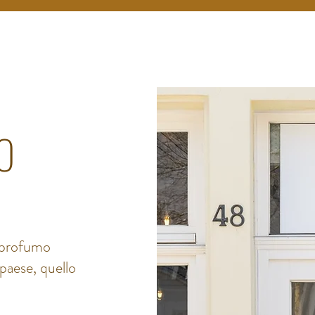
iO
l profumo
 paese, quello