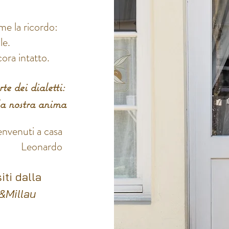
ome la ricordo:
le.
cora intatto.
te dei dialetti:
la nostra anima
nvenuti a casa
Leonardo
ti dalla
&Millau